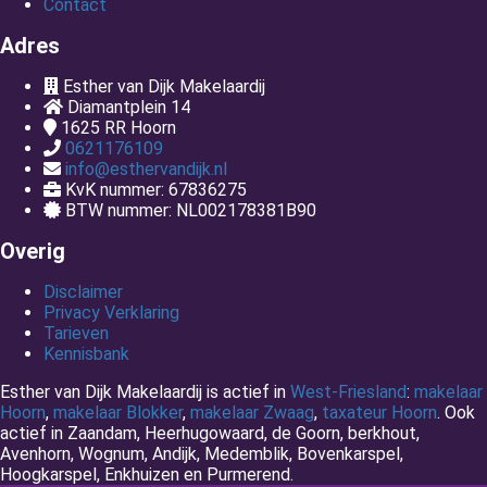
Contact
Adres
Esther van Dijk Makelaardij
Diamantplein 14
1625 RR
Hoorn
0621176109
info@esthervandijk.nl
KvK nummer: 67836275
BTW nummer: NL002178381B90
Overig
Disclaimer
Privacy Verklaring
Tarieven
Kennisbank
Esther van Dijk Makelaardij is actief in
West-Friesland
:
makelaar
Hoorn
,
makelaar Blokker
,
makelaar Zwaag
,
taxateur Hoorn
. Ook
actief in Zaandam, Heerhugowaard, de Goorn, berkhout,
Avenhorn, Wognum, Andijk, Medemblik, Bovenkarspel,
Hoogkarspel, Enkhuizen en Purmerend.