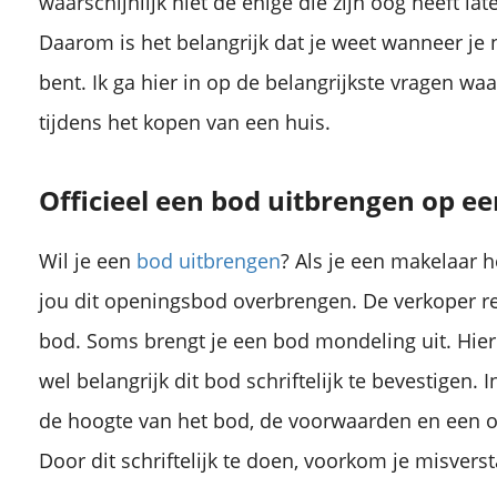
waarschijnlijk niet de enige die zijn oog heeft la
Daarom is het belangrijk dat je weet wanneer je 
bent. Ik ga hier in op de belangrijkste vragen wa
tijdens het kopen van een huis.
Als je een huis gaat kopen, dan krijg je te maken met verschillende kosten. Naast de aankoopprijs van de woning zelf, moet je ook rekening houden met diverse eenmalige kosten en maandelijkse vaste lasten (naast de..
Officieel een bod uitbrengen op ee
Wil je een
bod uitbrengen
? Als je een makelaar h
jou dit openingsbod overbrengen. De verkoper rea
bod. Soms brengt je een bod mondeling uit. Hier 
wel belangrijk dit bod schriftelijk te bevestigen.
de hoogte van het bod, de voorwaarden en een 
Door dit schriftelijk te doen, voorkom je misvers