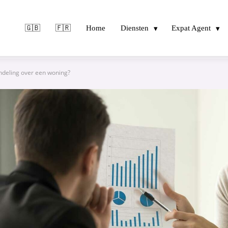
🇬🇧
🇫🇷
Home
Diensten
Expat Agent
andeling over een woning?