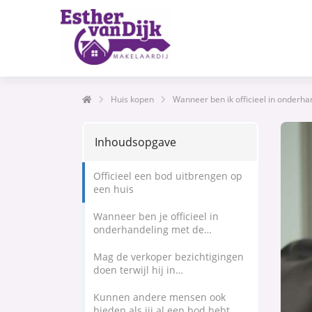
Huis kopen
Wanneer ben ik officieel in onderh
Inhoudsopgave
Officieel een bod uitbrengen op
een huis
Wanneer ben je officieel in
onderhandeling met de
verkopende partij?
Mag de verkoper bezichtigingen
doen terwijl hij in
onderhandeling is?
Kunnen andere mensen ook
bieden als jij al een bod hebt