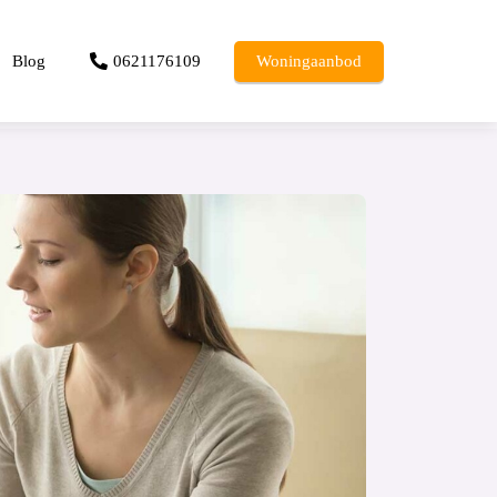
Blog
0621176109
Woningaanbod