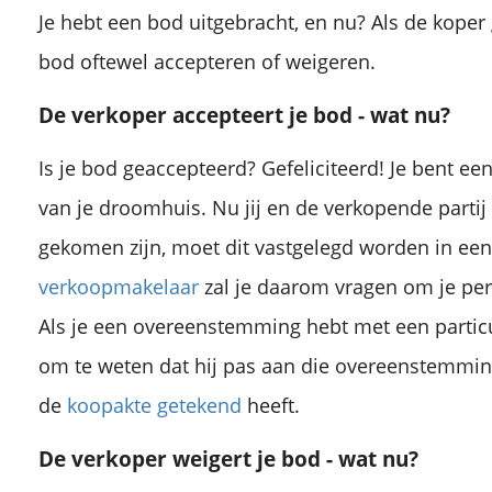
Je hebt een bod uitgebracht, en nu? Als de koper 
bod oftewel accepteren of weigeren.
De verkoper accepteert je bod - wat nu?
Is je bod geaccepteerd? Gefeliciteerd! Je bent een 
van je droomhuis. Nu jij en de verkopende parti
gekomen zijn, moet dit vastgelegd worden in ee
verkoopmakelaar
zal je daarom vragen om je pe
Als je een overeenstemming hebt met een particu
om te weten dat hij pas aan die overeenstemmin
 in Hoorn, Zwaag, Blokker of omgeving? Esther van Dijk Makelaardij is actief in heel West-Friesland.
de
koopakte getekend
heeft.
De verkoper weigert je bod - wat nu?