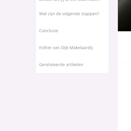
gedaan?
Wat zijn de volgende stappen?
Conclusie
Esther van Dijk Makelaardij
Gerelateerde artikelen