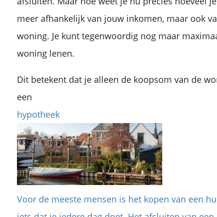
afsluiten. Maar hoe weet je nu precies hoeveel je
meer afhankelijk van jouw inkomen, maar ook v
woning. Je kunt tegenwoordig nog maar maxima
woning lenen.
Dit betekent dat je alleen de koopsom van de wo
een
hypotheek
Voor de meeste mensen is het kopen van een huis
iets dat je iedere dag doet. Het afsluiten van ee