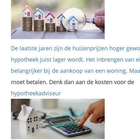
De laatste jaren zijn de huizenprijzen hoger gew
hypotheek juist lager wordt. Het inbrengen van e
belangrijker bij de aankoop van een woning. Maar
moet betalen. Denk dan aan de kosten voor de
hypotheekadviseur