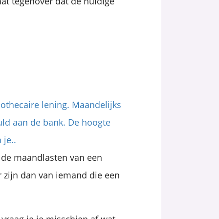
at tegenover dat de huidige
pothecaire lening. Maandelijks
uld aan de bank. De hoogte
je..
at de maandlasten van een
r zijn dan van iemand die een