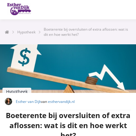
Boeterente bij oversluiten of extra aflossen: wat is
Hypotheek
dit en hoe werkt het?
Hypotheek
Esther van Dijk
van
esthervandijk.nl
Boeterente bij oversluiten of extra
aflossen: wat is dit en hoe werkt
het?