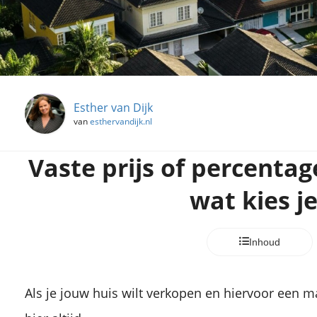
Esther van Dijk
van
esthervandijk.nl
Vaste prijs of percentag
wat kies j
Inhoud
Als je jouw huis wilt verkopen en hiervoor een ma