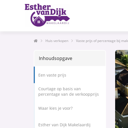
Huis verkopen
Vaste prijs of percentage bij mak
Inhoudsopgave
Een vaste prijs
Courtage op basis van
percentage van de verkoopprijs
Waar kies je voor?
Esther van Dijk Makelaardij