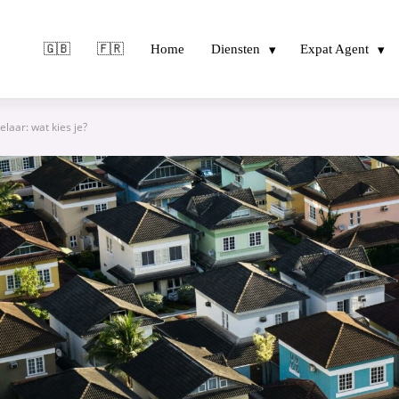
🇬🇧
🇫🇷
Home
Diensten
Expat Agent
elaar: wat kies je?