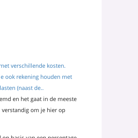
 met verschillende kosten.
 je ook rekening houden met
asten (naast de..
emd en het gaat in de meeste
 verstandig om je hier op
d op basis van een percentage