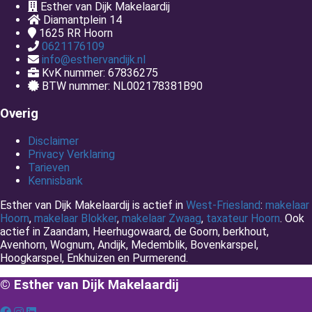
Esther van Dijk Makelaardij
Diamantplein 14
1625 RR
Hoorn
0621176109
info@esthervandijk.nl
KvK nummer: 67836275
BTW nummer: NL002178381B90
Overig
Disclaimer
Privacy Verklaring
Tarieven
Kennisbank
Esther van Dijk Makelaardij is actief in
West-Friesland
:
makelaar
Hoorn
,
makelaar Blokker
,
makelaar Zwaag
,
taxateur Hoorn
. Ook
actief in Zaandam, Heerhugowaard, de Goorn, berkhout,
Avenhorn, Wognum, Andijk, Medemblik, Bovenkarspel,
Hoogkarspel, Enkhuizen en Purmerend.
© Esther van Dijk Makelaardij